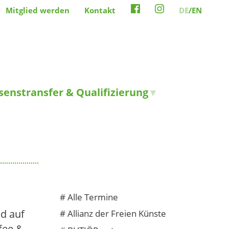
Mitglied werden
Kontakt
DE
/EN
senstransfer & Qualifizierung
#
Alle Termine
nd auf
#
Allianz der Freien Künste
fee &