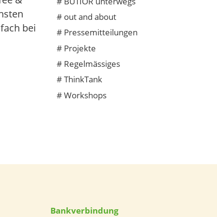
#
BUTIÖR unterwegs
hsten
#
out and about
nfach bei
#
Pressemitteilungen
#
Projekte
#
Regelmässiges
#
ThinkTank
#
Workshops
Bankverbindung