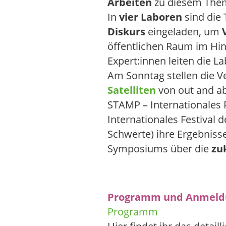
Arbeiten
zu diesem Them
In
vier Laboren
sind die
Diskurs
eingeladen, um
öffentlichen Raum im Hinb
Expert:innen leiten die 
Am Sonntag stellen die V
Satelliten
von out and ab
STAMP – Internationales
Internationales Festival
Schwerte) ihre Ergebniss
Symposiums über die
zu
Programm und Anmeld
Programm
Hier findet ihr das detaill