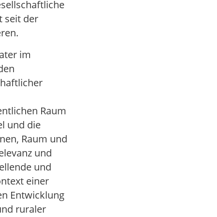
sellschaftliche
 seit der
ren.
ater im
 den
haftlicher
entlichen Raum
l und die
innen, Raum und
elevanz und
tellende und
ntext einer
en Entwicklung
nd ruraler