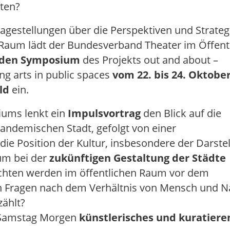
lten?
agestellungen über die Perspektiven und Strateg
 Raum lädt der Bundesverband Theater im Öffent
nden Symposium
des Projekts out and about –
ng arts in public spaces
vom 22. bis 24. Oktober
old
ein.
ums lenkt ein
Impulsvortrag
den Blick auf die
andemischen Stadt, gefolgt von einer
e die Position der Kultur, insbesondere der Darst
um bei der
zukünftigen Gestaltung der Städte
ichten werden im öffentlichen Raum vor dem
en Fragen nach dem Verhältnis von Mensch und N
ählt?
m Samstag Morgen
künstlerisches und kuratiere