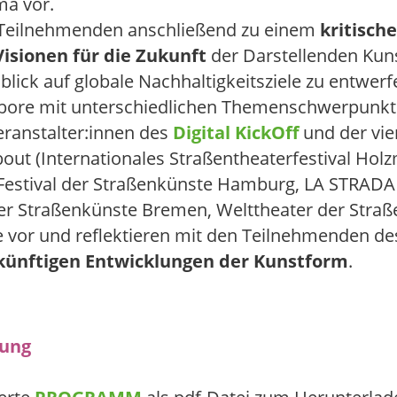
a vor.
 Teilnehmenden anschließend zu einem
kritisch
Visionen für die Zukunft
der Darstellenden Kun
lick auf globale Nachhaltigkeitsziele zu entwerf
Labore mit unterschiedlichen Themenschwerpunkt
eranstalter:innen des
Digital KickOff
und der vie
out (Internationales Straßentheaterfestival Hol
 Festival der Straßenkünste Hamburg, LA STRADA
 der Straßenkünste Bremen, Welttheater der Straß
e vor und reflektieren mit den Teilnehmenden de
künftigen Entwicklungen der Kunstform
.
ung
ierte
PROGRAMM
als pdf-Datei zum Herunterlad