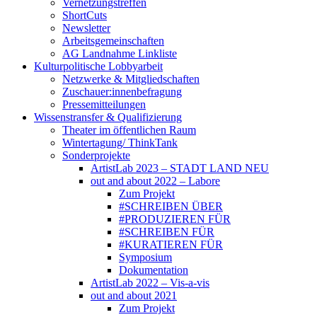
Vernetzungstreffen
ShortCuts
Newsletter
Arbeitsgemeinschaften
AG Landnahme Linkliste
Kulturpolitische Lobbyarbeit
Netzwerke & Mitgliedschaften
Zuschauer:innenbefragung
Pressemitteilungen
Wissenstransfer & Qualifizierung
Theater im öffentlichen Raum
Wintertagung/ ThinkTank
Sonderprojekte
ArtistLab 2023 – STADT LAND NEU
out and about 2022 – Labore
Zum Projekt
#SCHREIBEN ÜBER
#PRODUZIEREN FÜR
#SCHREIBEN FÜR
#KURATIEREN FÜR
Symposium
Dokumentation
ArtistLab 2022 – Vis-a-vis
out and about 2021
Zum Projekt