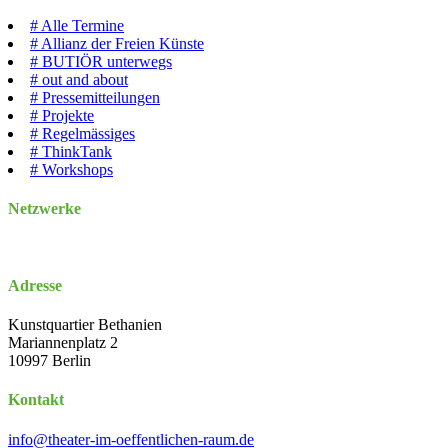
#
Alle Termine
#
Allianz der Freien Künste
#
BUTIÖR unterwegs
#
out and about
#
Pressemitteilungen
#
Projekte
#
Regelmässiges
#
ThinkTank
#
Workshops
Netzwerke
Adresse
Kunstquartier Bethanien
Mariannenplatz 2
10997 Berlin
Kontakt
info@theater-im-oeffentlichen-raum.de