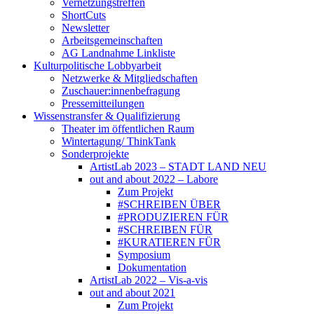
Vernetzungstreffen
ShortCuts
Newsletter
Arbeitsgemeinschaften
AG Landnahme Linkliste
Kulturpolitische Lobbyarbeit
Netzwerke & Mitgliedschaften
Zuschauer:innenbefragung
Pressemitteilungen
Wissenstransfer & Qualifizierung
Theater im öffentlichen Raum
Wintertagung/ ThinkTank
Sonderprojekte
ArtistLab 2023 – STADT LAND NEU
out and about 2022 – Labore
Zum Projekt
#SCHREIBEN ÜBER
#PRODUZIEREN FÜR
#SCHREIBEN FÜR
#KURATIEREN FÜR
Symposium
Dokumentation
ArtistLab 2022 – Vis-a-vis
out and about 2021
Zum Projekt