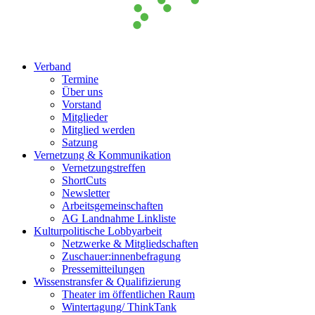
Verband
Termine
Über uns
Vorstand
Mitglieder
Mitglied werden
Satzung
Vernetzung & Kommunikation
Vernetzungstreffen
ShortCuts
Newsletter
Arbeitsgemeinschaften
AG Landnahme Linkliste
Kulturpolitische Lobbyarbeit
Netzwerke & Mitgliedschaften
Zuschauer:innenbefragung
Pressemitteilungen
Wissenstransfer & Qualifizierung
Theater im öffentlichen Raum
Wintertagung/ ThinkTank