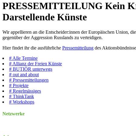
PRESSEMITTEILUNG
Kein K
Darstellende Künste
Wir appellieren an die Entscheider:innen der Europäischen Union, di
gegenüber der Aggression Russlands zu verteidigen.
Hier findet ihr die ausführliche
Pressemitteilung
des Aktionsbündnisse
#
Alle Termine
#
Allianz der Freien Künste
#
BUTIÖR unterwegs
#
out and about
#
Pressemitteilungen
#
Projekte
#
Regelmässiges
#
ThinkTank
#
Workshops
Netzwerke