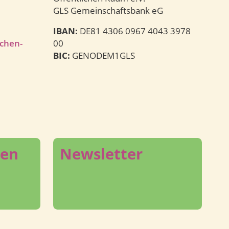
GLS Gemeinschaftsbank eG
IBAN:
DE81 4306 0967 4043 3978
ichen-
00
BIC:
GENODEM1GLS
den
Newsletter