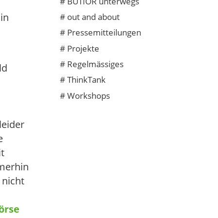
#
BUTIÖR unterwegs
in
#
out and about
#
Pressemitteilungen
#
Projekte
#
Regelmässiges
ld
#
ThinkTank
#
Workshops
eider
e
t
merhin
 nicht
örse