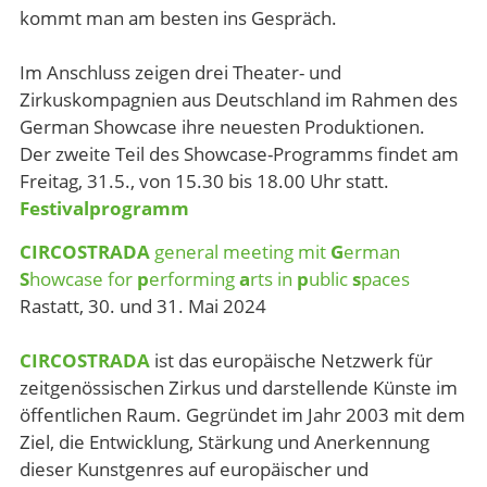
kommt man am besten ins Gespräch.
Im Anschluss zeigen drei Theater- und
Zirkuskompagnien aus Deutschland im Rahmen des
German Showcase ihre neuesten Produktionen.
Der zweite Teil des Showcase-Programms findet am
Freitag, 31.5., von 15.30 bis 18.00 Uhr statt.
Festivalprogramm
CIRCOSTRADA
general meeting mit
G
erman
S
howcase for
p
erforming
a
rts in
p
ublic
s
paces
Rastatt, 30. und 31. Mai 2024
CIRCOSTRADA
ist das europäische Netzwerk für
zeitgenössischen Zirkus und darstellende Künste im
öffentlichen Raum. Gegründet im Jahr 2003 mit dem
Ziel, die Entwicklung, Stärkung und Anerkennung
dieser Kunstgenres auf europäischer und