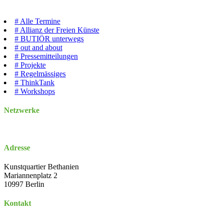
#
Alle Termine
#
Allianz der Freien Künste
#
BUTIÖR unterwegs
#
out and about
#
Pressemitteilungen
#
Projekte
#
Regelmässiges
#
ThinkTank
#
Workshops
Netzwerke
Adresse
Kunstquartier Bethanien
Mariannenplatz 2
10997 Berlin
Kontakt