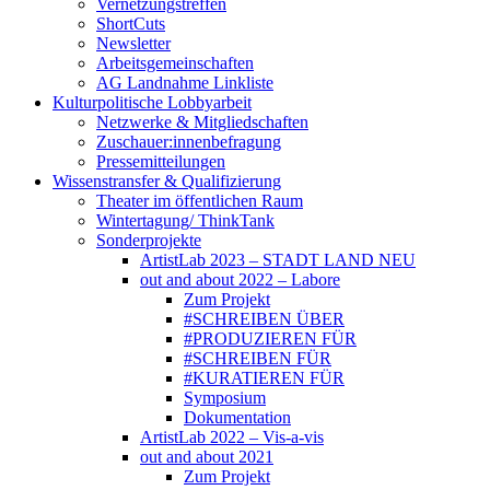
Vernetzungstreffen
ShortCuts
Newsletter
Arbeitsgemeinschaften
AG Landnahme Linkliste
Kulturpolitische Lobbyarbeit
Netzwerke & Mitgliedschaften
Zuschauer:innenbefragung
Pressemitteilungen
Wissenstransfer & Qualifizierung
Theater im öffentlichen Raum
Wintertagung/ ThinkTank
Sonderprojekte
ArtistLab 2023 – STADT LAND NEU
out and about 2022 – Labore
Zum Projekt
#SCHREIBEN ÜBER
#PRODUZIEREN FÜR
#SCHREIBEN FÜR
#KURATIEREN FÜR
Symposium
Dokumentation
ArtistLab 2022 – Vis-a-vis
out and about 2021
Zum Projekt