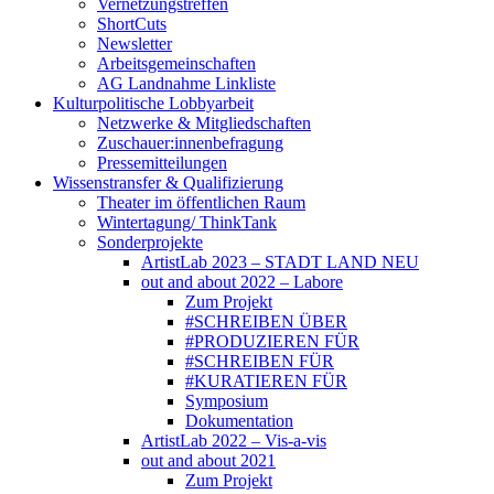
Vernetzungstreffen
ShortCuts
Newsletter
Arbeitsgemeinschaften
AG Landnahme Linkliste
Kulturpolitische Lobbyarbeit
Netzwerke & Mitgliedschaften
Zuschauer:innenbefragung
Pressemitteilungen
Wissenstransfer & Qualifizierung
Theater im öffentlichen Raum
Wintertagung/ ThinkTank
Sonderprojekte
ArtistLab 2023 – STADT LAND NEU
out and about 2022 – Labore
Zum Projekt
#SCHREIBEN ÜBER
#PRODUZIEREN FÜR
#SCHREIBEN FÜR
#KURATIEREN FÜR
Symposium
Dokumentation
ArtistLab 2022 – Vis-a-vis
out and about 2021
Zum Projekt