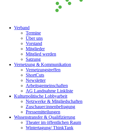
Verband
Termine
Über uns
Vorstand
Mitglieder
Mitglied werden
Satzung
Vernetzung & Kommunikation
Vernetzungstreffen
ShortCuts
Newsletter
Arbeitsgemeinschaften
AG Landnahme Linkliste
Kulturpolitische Lobbyarbeit
Netzwerke & Mitgliedschaften
Zuschauer:innenbefragung
Pressemitteilungen
Wissenstransfer & Qualifizierung
Theater im öffentlichen Raum
Wintertagung/ ThinkTank