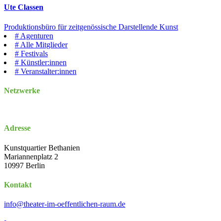
Ute Classen
Produktionsbüro für zeitgenössische Darstellende Kunst
#
Agenturen
#
Alle Mitglieder
#
Festivals
#
Künstler:innen
#
Veranstalter:innen
Netzwerke
Adresse
Kunstquartier Bethanien
Mariannenplatz 2
10997 Berlin
Kontakt
info@theater-im-oeffentlichen-raum.de