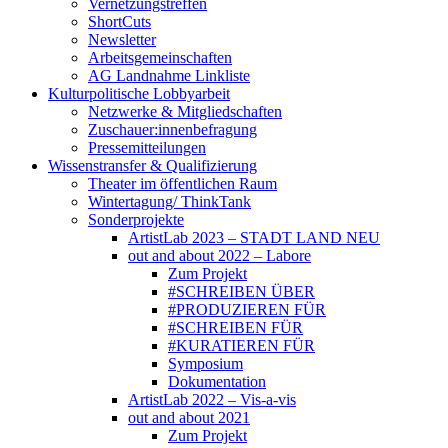
Vernetzungstreffen
ShortCuts
Newsletter
Arbeitsgemeinschaften
AG Landnahme Linkliste
Kulturpolitische Lobbyarbeit
Netzwerke & Mitgliedschaften
Zuschauer:innenbefragung
Pressemitteilungen
Wissenstransfer & Qualifizierung
Theater im öffentlichen Raum
Wintertagung/ ThinkTank
Sonderprojekte
ArtistLab 2023 – STADT LAND NEU
out and about 2022 – Labore
Zum Projekt
#SCHREIBEN ÜBER
#PRODUZIEREN FÜR
#SCHREIBEN FÜR
#KURATIEREN FÜR
Symposium
Dokumentation
ArtistLab 2022 – Vis-a-vis
out and about 2021
Zum Projekt