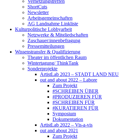
Vernetzungstreffen
ShortCuts
Newsletter
Arbeitsgemeinschaften
AG Landnahme Linkliste
Kulturpolitische Lobbyarbeit
Netzwerke & Mitgliedschaften
Zuschauer:innenbefragung
Pressemitteilungen
Wissenstransfer & Qualifizierung
Theater im öffentlichen Raum
Wintertagung/ ThinkTank
Sonderprojekte
ArtistLab 2023 – STADT LAND NEU
out and about 2022 – Labore
Zum Projekt
#SCHREIBEN ÜBER
#PRODUZIEREN FÜR
#SCHREIBEN FÜR
#KURATIEREN FÜR
Symposium
Dokumentation
ArtistLab 2022 – Vis-a-vis
out and about 2021
Zum Projekt