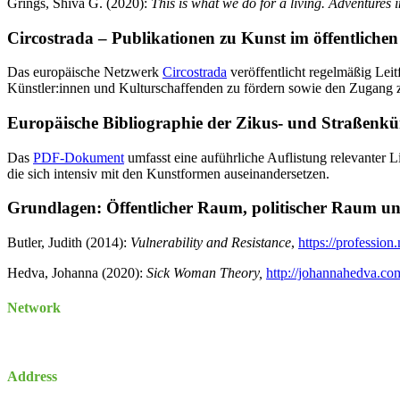
Grings, Shiva G. (2020):
This is what we do for a living. Adventures in
Circostrada – Publikationen zu Kunst im öffentlich
Das europäische Netzwerk
Circostrada
veröffentlicht regelmäßig Leit
Künstler:innen und Kulturschaffenden zu fördern sowie den Zugang zu
Europäische Bibliographie der Zikus- und Straßenkün
Das
PDF-Dokument
umfasst eine auführliche Auflistung relevanter
die sich intensiv mit den Kunstformen auseinandersetzen.
Grundlagen: Öffentlicher Raum, politischer Raum un
Butler, Judith (2014):
Vulnerability and Resistance
,
https://profession
Hedva, Johanna (2020):
Sick Woman Theory,
http://johannahedva.
Network
Address