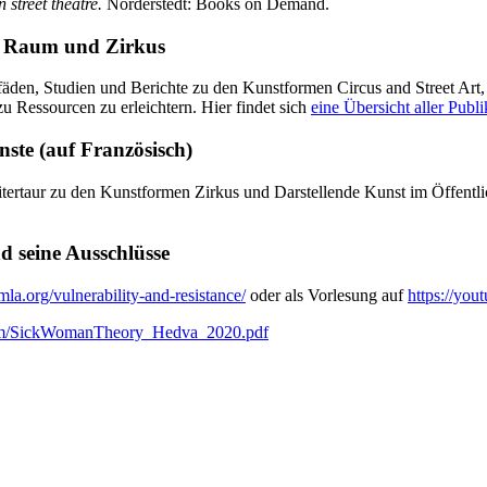
 street theatre.
Norderstedt: Books on Demand.
en Raum und Zirkus
fäden, Studien und Berichte zu den Kunstformen Circus and Street Art,
 Ressourcen zu erleichtern. Hier findet sich
eine Übersicht aller Publi
ste (auf Französisch)
 Litertaur zu den Kunstformen Zirkus und Darstellende Kunst im Öffen
d seine Ausschlüsse
.mla.org/vulnerability-and-resistance/
oder als Vorlesung auf
https://yo
com/SickWomanTheory_Hedva_2020.pdf