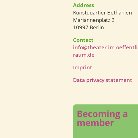
Address
Kunstquartier Bethanien
Mariannenplatz 2
10997 Berlin
Contact
info@theater-im-oeffentl
raum.de
Imprint
Data privacy statement
Becoming a
member