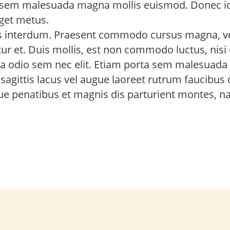
 sem malesuada magna mollis euismod. Donec id 
eget metus.
s interdum. Praesent commodo cursus magna, v
tur et. Duis mollis, est non commodo luctus, nisi 
cinia odio sem nec elit. Etiam porta sem malesuad
agittis lacus vel augue laoreet rutrum faucibus 
ue penatibus et magnis dis parturient montes, n